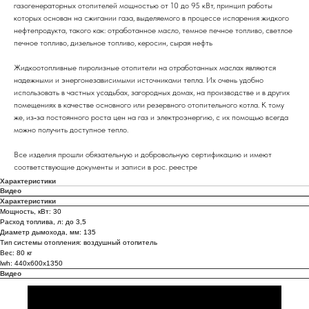
газогенераторных отопителей мощностью от 10 до 95 кВт, принцип работы
которых основан на сжигании газа, выделяемого в процессе испарения жидкого
нефтепродукта, такого как: отработанное масло, темное печное топливо, светлое
печное топливо, дизельное топливо, керосин, сырая нефть
Жидкоотопливные пиролизные отопители на отработанных маслах являются
надежными и энергонезависимыми источниками тепла. Их очень удобно
использовать в частных усадьбах, загородных домах, на производстве и в других
помещениях в качестве основного или резервного отопительного котла. К тому
же, из‐за постоянного роста цен на газ и электроэнергию, с их помощью всегда
можно получить доступное тепло.
Все изделия прошли обязательную и добровольную сертификацию и имеют
соответствующие документы и записи в рос. реестре
Характеристики
Видео
Характеристики
Мощность, кВт: 30
Расход топлива, л: до 3,5
Диаметр дымохода, мм: 135
Тип системы отопления: воздушный отопитель
Вес: 80 кг
lwh: 440x600x1350
Видео