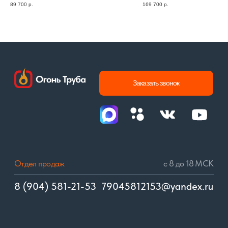
КОТЛЫ
ПАРОГЕНЕРАТОРЫ
89 700
р.
169 700
р.
автоматические
автоматические
полуавтоматические
полуавтоматические
дизельные
дизельные
газовые
газовые
ГОРЕЛКИ
ВОЗДУХОНАГРЕВАТЕЛИ
многотопливные
автоматические
дизельные
полуавтоматические
© 2017–2024. «Огонь Труба» сохраняет уровень качества!
Политика конфиденциальности
Разработка сайта: Виталий Самойлов