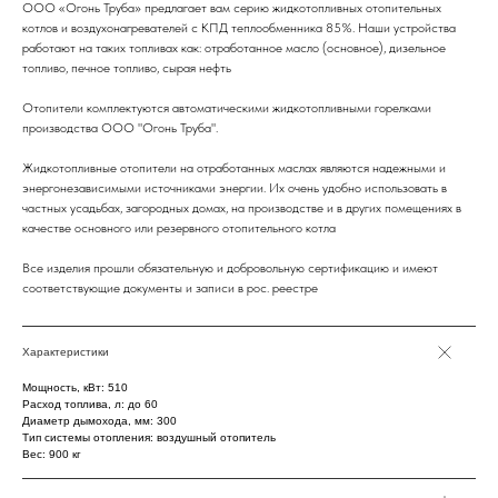
ООО «Огонь Труба» предлагает вам серию жидкотопливных отопительных
котлов и воздухонагревателей с КПД теплообменника 85%. Наши устройства
работают на таких топливах как: отработанное масло (основное), дизельное
топливо, печное топливо, сырая нефть
Отопители комплектуются автоматическими жидкотопливными горелками
производства ООО "Огонь Труба".
Жидкотопливные отопители на отработанных маслах являются надежными и
энергонезависимыми источниками энергии. Их очень удобно использовать в
частных усадьбах, загородных домах, на производстве и в других помещениях в
качестве основного или резервного отопительного котла
Все изделия прошли обязательную и добровольную сертификацию и имеют
соответствующие документы и записи в рос. реестре
Характеристики
Мощность, кВт: 510
Расход топлива, л: до 60
Диаметр дымохода, мм: 300
Тип системы отопления: воздушный отопитель
Вес: 900 кг