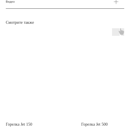
Видео
Заказать звонок
Смотрите также
Отдел продаж
с 8 до 18 МСК
8 (904) 581-21-53
79045812153@yandex.ru
Техподдержка
Пн.-Пт. с 6 до 15 МСК
8 (902) 676-50-28
firetube2017@yandex.ru
ДОСТАВКА И ОПЛАТА
СЕРТИФИКАТЫ
Горелка Jet 150
Горелка Jet 500