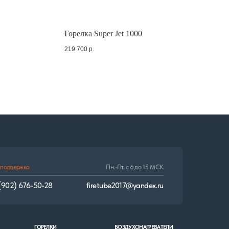
Пн.-Пт. с 6 до 15 МСК
Горелка Super Jet 1000
firetube2017@yandex.ru
219 700
р.
И
ВОЗДУХОНАГРЕВАТЕЛИ
опливные
автоматические
ные
полуавтоматические
Разработка сайта: Виталий Самойлов