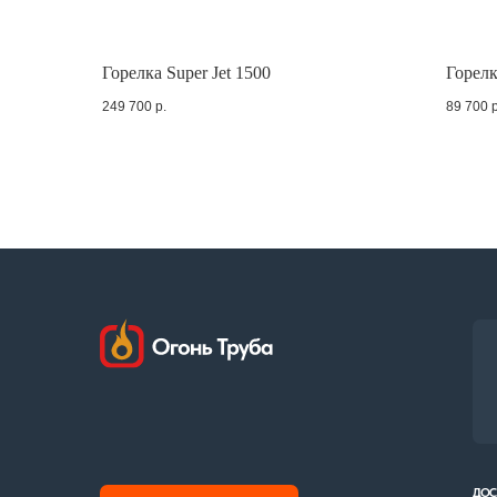
Отдел 
Горелка Super Jet 1500
Горелк
8 (90
249 700
р.
89 700
р
ДОСТАВКА И О
Заказать звонок
СЕРТИФИКАТЫ
Политика конфиденциальности