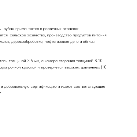
 Труба» применяются в различных отраслях
тся: сельское хозяйство, производство продуктов питания,
алов, деревообработка, нефтегазовое дело и лёгкая
тали толщиной 3,5 мм, а камера сгорания толщиной 8-10
жаропрочной краской и проверяется высоким давлением (10
ю и добровольную сертификацию и имеют соответствующие
е