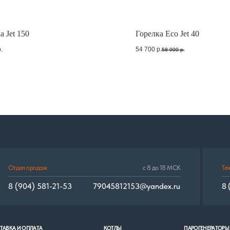
продаж
с 8 до 18 МСК
Техподдержка
а Jet 150
Горелка Eco Jet 40
4) 581-21-53
79045812153@yandex.ru
8 (902) 676-50-28
.
54 700
р.
58 000
р.
ПЛАТА
КОТЛЫ
ПАРОГЕНЕРАТОРЫ
ГОРЕЛК
автоматические
автоматические
многот
полуавтоматические
полуавтоматические
дизель
дизельные
дизельные
газовые
газовые
© 2017–2024. «Огонь Труба» сохраняет уровень качества!