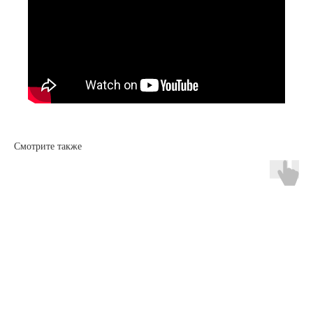
Заказать звонок
Отдел продаж
с 8 до 18 МСК
8 (904) 581-21-53
79045812153@yandex.ru
Смотрите также
Техподдержка
Пн.-Пт. с 6 до 15 МСК
8 (902) 676-50-28
firetube2017@yandex.ru
ДОСТАВКА И ОПЛАТА
СЕРТИФИКАТЫ
КОТЛЫ
ПАРОГЕНЕРАТОРЫ
автоматические
автоматические