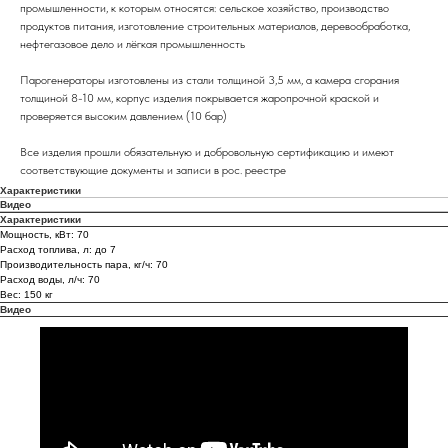
промышленности, к которым относятся: сельское хозяйство, производство
продуктов питания, изготовление строительных материалов, деревообработка,
нефтегазовое дело и лёгкая промышленность
Парогенераторы изготовлены из стали толщиной 3,5 мм, а камера сгорания
толщиной 8-10 мм, корпус изделия покрывается жаропрочной краской и
проверяется высоким давлением (10 бар)
Все изделия прошли обязательную и добровольную сертификацию и имеют
соответствующие документы и записи в рос. реестре
Характеристики
Видео
Характеристики
Мощность, кВт: 70
Расход топлива, л: до 7
Производительность пара, кг/ч: 70
Расход воды, л/ч: 70
Вес: 150 кг
Видео