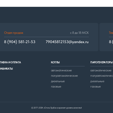
ПЛАТА
КОТЛЫ
ПАРОГЕНЕРАТОРЫ
ГОРЕЛК
автоматические
автоматические
многот
полуавтоматические
полуавтоматические
дизель
дизельные
дизельные
газовые
газовые
© 2017–2024. «Огонь Труба» сохраняет уровень качества!