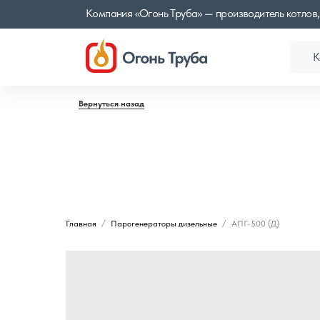
Компания «Огонь Труба» — производитель котлов,
К
Вернуться назад
Главная
Парогенераторы дизельные
АПГ-500 (Д)