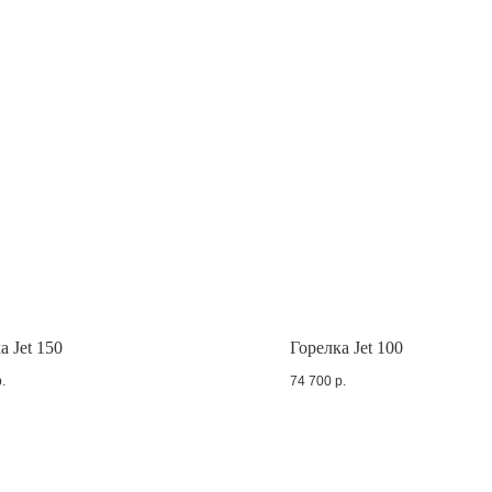
а Jet 150
Горелка Jet 100
.
74 700
р.
продаж
с 8 до 18 МСК
Техподдержка
4) 581-21-53
79045812153@yandex.ru
8 (902) 676-50-28