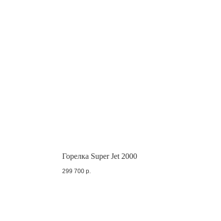
Горелка Super Jet 2000
299 700
р.
Пн.-Пт. с 6 до 15 МСК
firetube2017@yandex.ru