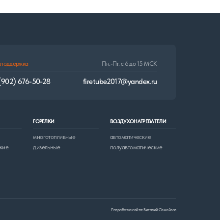
И
ВОЗДУХОНАГРЕВАТЕЛИ
опливные
автоматические
ные
полуавтоматические
Разработка сайта: Виталий Самойлов