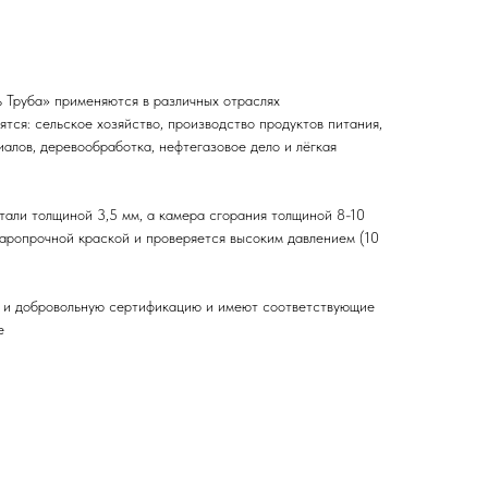
 Труба» применяются в различных отраслях
тся: сельское хозяйство, производство продуктов питания,
алов, деревообработка, нефтегазовое дело и лёгкая
тали толщиной 3,5 мм, а камера сгорания толщиной 8-10
жаропрочной краской и проверяется высоким давлением (10
ю и добровольную сертификацию и имеют соответствующие
е