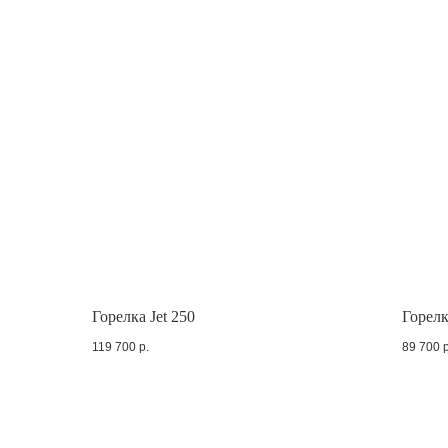
Горелка Jet 250
Горелк
119 700
р.
89 700
р
Отдел 
8 (90