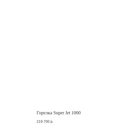
Горелка Super Jet 1000
219 700
р.
Пн.-Пт. с 6 до 15 МСК