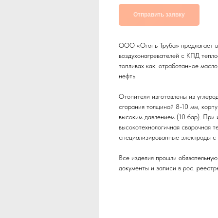
Отправить заявку
ООО «Огонь Труба» предлагает в
воздухонагревателей с КПД тепл
топливах как: отработанное масло
нефть
Отопители изготовлены из углерод
сгорания толщиной 8-10 мм, корп
высоким давлением (10 бар). При
высокотехнологичная сварочная те
специализированные электроды с
Все изделия прошли обязательну
документы и записи в рос. реестр