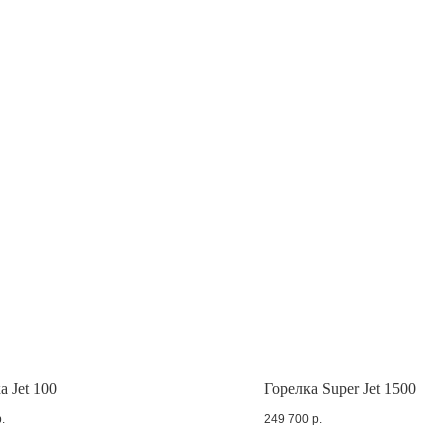
а Jet 100
Горелка Super Jet 1500
.
249 700
р.
продаж
с 8 до 18 МСК
Техподдержка