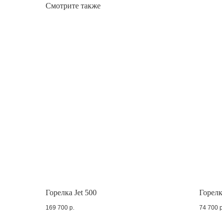
Смотрите также
Горелка Jet 500
Горелк
169 700
р.
74 700
р
Отдел 