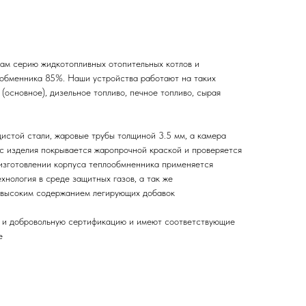
ам серию жидкотопливных отопительных котлов и
ообменника 85%. Наши устройства работают на таких
 (основное), дизельное топливо, печное топливо, сырая
истой стали, жаровые трубы толщиной 3.5 мм, а камера
ус изделия покрывается жаропрочной краской и проверяется
 изготовлении корпуса теплообмненника применяется
хнология в среде защитных газов, а так же
 высоким содержанием легирующих добавок
ю и добровольную сертификацию и имеют соответствующие
е