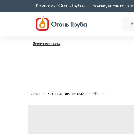
Компания «Огонь Труба» — производитель котлов,
К
Вернуться назад
Главная
Котлы автоматические
АК-50 (э)