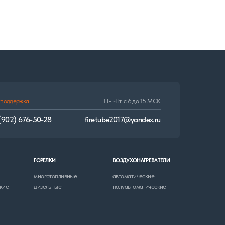
firetube2017@yandex.ru
И
ВОЗДУХОНАГРЕВАТЕЛИ
опливные
автоматические
ные
полуавтоматические
Разработка сайта: Виталий Самойлов