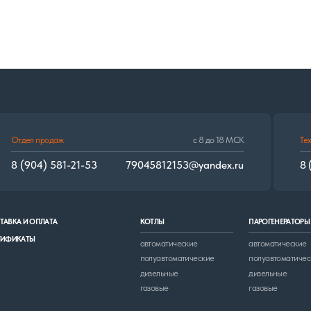
4) 581-21-53
79045812153@yandex.ru
8 (902) 676-50-28
ПЛАТА
КОТЛЫ
ПАРОГЕНЕРАТОРЫ
ГОРЕЛК
автоматические
автоматические
многот
полуавтоматические
полуавтоматические
дизель
дизельные
дизельные
газовые
газовые
© 2017–2024. «Огонь Труба» сохраняет уровень качества!