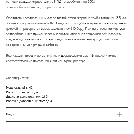
котлов и воздухонагревателей с КПД теплообменника 85%.
Топливо: баллонный газ, природный газ
Отопители изготовлены из углеродистой стали, жаровые трубы толщиной 3.5 мм,
а камера сгорания толщиной 8-10 мм, корпус изделия покрывается жаропрочной
краской и проверяется высоким давлением (10 бар). При изготовлении корпуса
теплообмненника применяется высокотехнологичная сварочная технология в
среде защитных газов, а так же специализированные электроды с высоким
содержанием легирующих добавок
Все изделия прошли обязательную и добровольную сертификацию и имеют
соответствующие документы и записи в рос. реестре
Характеристики
Мощность, кВт: 42
Расход топлива, л: до 5
Диаметр дымохода, мм: 160
Рабочее давление, кг/см2: до 3
Видео