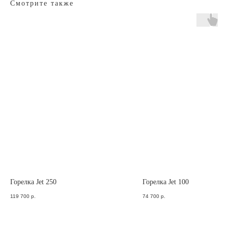
Заказать звонок
Смотрите также
Отдел продаж
с 8 до 18 МСК
8 (904) 581-21-53
79045812153@yandex.ru
Техподдержка
Пн.-Пт. с 6 до 15 МСК
8 (902) 676-50-28
firetube2017@yandex.ru
ДОСТАВКА И ОПЛАТА
СЕРТИФИКАТЫ
Горелка Jet 250
Горелка Jet 100
119 700
р.
74 700
р.
КОТЛЫ
ПАРОГЕНЕРАТОРЫ
автоматические
автоматические
полуавтоматические
полуавтоматические