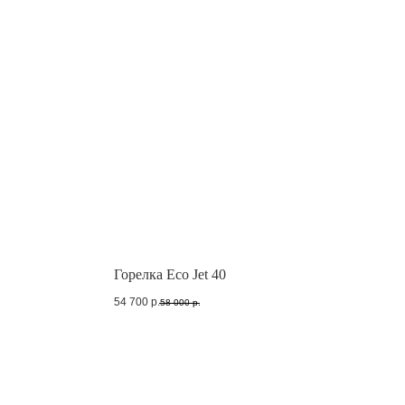
Горелка Eco Jet 40
54 700
р.
58 000
р.
Пн.-Пт. с 6 до 15 МСК
firetube2017@yandex.ru