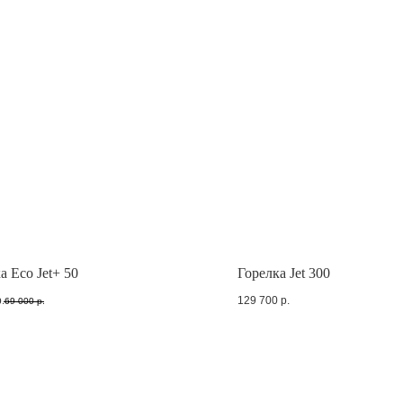
а Eco Jet+ 50
Горелка Jet 300
.
129 700
р.
69 000
р.
продаж
с 8 до 18 МСК
Техподдержка
4) 581-21-53
79045812153@yandex.ru
8 (902) 676-50-28