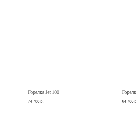
Горелка Jet 100
Горелк
74 700
р.
64 700
р
Отдел 
8 (90