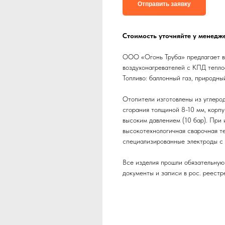
Отправить заявку
Стоимость уточняйте у менедж
ООО «Огонь Труба» предлагает в
воздухонагревателей с КПД тепл
Топливо: баллонный газ, природны
Отопители изготовлены из углерод
сгорания толщиной 8-10 мм, корп
высоким давлением (10 бар). При
высокотехнологичная сварочная те
специализированные электроды с
Все изделия прошли обязательну
документы и записи в рос. реестр