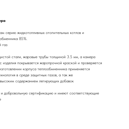
ера
ам серию жидкотопливных отопительных котлов и
ообменника 85%.
й газ
истой стали, жаровые трубы толщиной 3.5 мм, а камера
ус изделия покрывается жаропрочной краской и проверяется
 изготовлении корпуса теплообмненника применяется
хнология в среде защитных газов, а так же
 высоким содержанием легирующих добавок
ю и добровольную сертификацию и имеют соответствующие
е