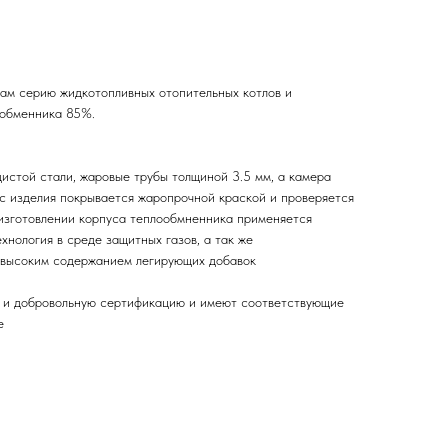
ам серию жидкотопливных отопительных котлов и
ообменника 85%.
истой стали, жаровые трубы толщиной 3.5 мм, а камера
ус изделия покрывается жаропрочной краской и проверяется
 изготовлении корпуса теплообмненника применяется
хнология в среде защитных газов, а так же
 высоким содержанием легирующих добавок
ю и добровольную сертификацию и имеют соответствующие
е