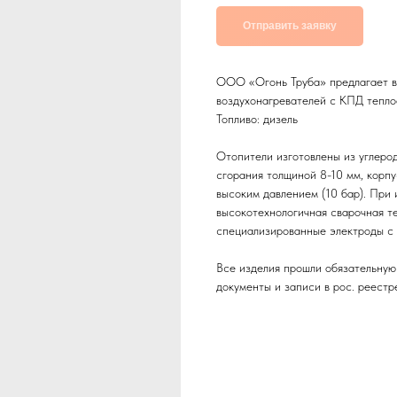
Отправить заявку
ООО «Огонь Труба» предлагает в
воздухонагревателей с КПД тепл
Топливо: дизель
Отопители изготовлены из углерод
сгорания толщиной 8-10 мм, корп
высоким давлением (10 бар). При
высокотехнологичная сварочная те
специализированные электроды с
Все изделия прошли обязательну
документы и записи в рос. реестр