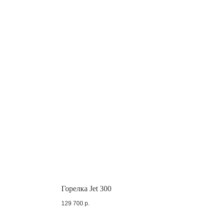
Горелка Jet 300
129 700
р.
Пн.-Пт. с 6 до 15 МСК