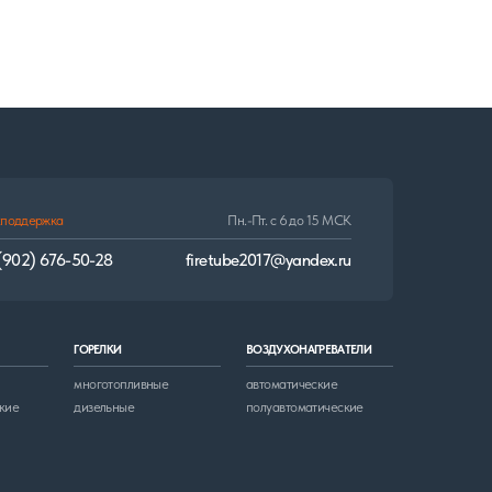
firetube2017@yandex.ru
И
ВОЗДУХОНАГРЕВАТЕЛИ
опливные
автоматические
ные
полуавтоматические
Разработка сайта: Виталий Самойлов