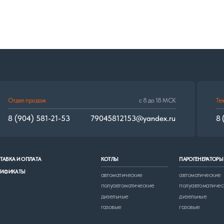
4) 581-21-53
79045812153@yandex.ru
8 (902) 676-50-28
ПЛАТА
КОТЛЫ
ПАРОГЕНЕРАТОРЫ
ГОРЕЛК
автоматические
автоматические
многот
полуавтоматические
полуавтоматические
дизель
дизельные
дизельные
газовые
газовые
© 2017–2024. «Огонь Труба» сохраняет уровень качества!