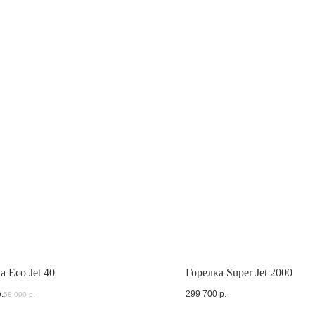
а Eco Jet 40
Горелка Super Jet 2000
.
299 700
р.
58 000
р.
продаж
с 8 до 18 МСК
Техподдержка