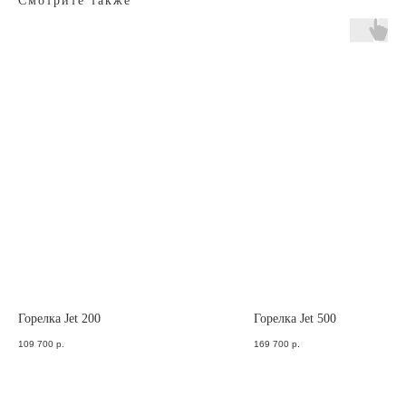
Смотрите также
Отдел продаж
с 8 до 18 МСК
8 (904) 581-21-53
79045812153@yandex.ru
Техподдержка
Пн.-Пт. с 6 до 15 МСК
8 (902) 676-50-28
firetube2017@yandex.ru
ДОСТАВКА И ОПЛАТА
СЕРТИФИКАТЫ
Горелка Jet 200
Горелка Jet 500
109 700
р.
169 700
р.
КОТЛЫ
ПАРОГЕНЕРАТОРЫ
автоматические
автоматические
полуавтоматические
полуавтоматические