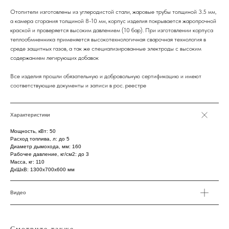
Отопители изготовлены из углеродистой стали, жаровые трубы толщиной 3.5 мм,
а камера сгорания толщиной 8-10 мм, корпус изделия покрывается жаропрочной
краской и проверяется высоким давлением (10 бар). При изготовлении корпуса
теплообмненника применяется высокотехнологичная сварочная технология в
среде защитных газов, а так же специализированные электроды с высоким
содержанием легирующих добавок
Все изделия прошли обязательную и добровольную сертификацию и имеют
соответствующие документы и записи в рос. реестре
Характеристики
Мощность, кВт: 50
Расход топлива, л: до 5
Диаметр дымохода, мм: 160
Рабочее давление, кг/см2: до 3
Масса, кг: 110
ДxШxВ: 1300x700x600 мм
Видео
Заказать звонок